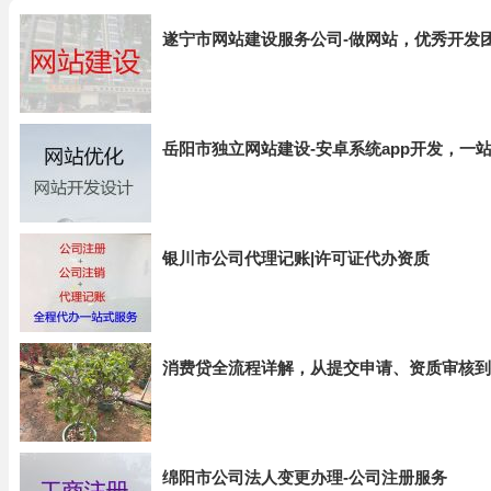
遂宁市网站建设服务公司-做网站，优秀开发
岳阳市独立网站建设-安卓系统app开发，一
银川市公司代理记账|许可证代办资质
消费贷全流程详解，从提交申请、资质审核到
绵阳市公司法人变更办理-公司注册服务