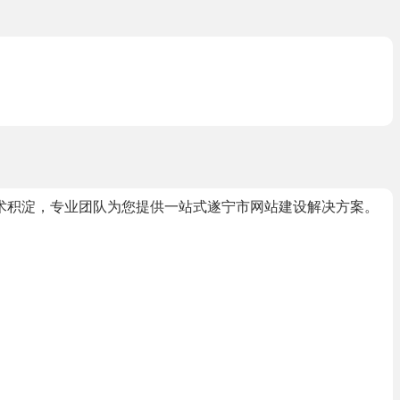
术积淀，专业团队为您提供一站式遂宁市网站建设解决方案。