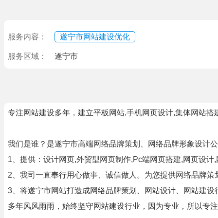
服务内容：
遂宁市网站建设优化
服务区域：
遂宁市
专注网站建设多年，建立平板网站,手机网页设计,集体网站
我们是谁？是遂宁市高端网络品牌策划、网络品牌形象设计公
1、提供：设计网页,外贸型网页制作,Pc端网页搭建,网页设计,
2、我司一直奉行用心做事、诚信做人。为您提供网络品牌策
3、将遂宁市网站打造成网络品牌策划、网站设计、网站建设
多年风风雨雨，始终坚守网站建设行业，因为专业，所以专注