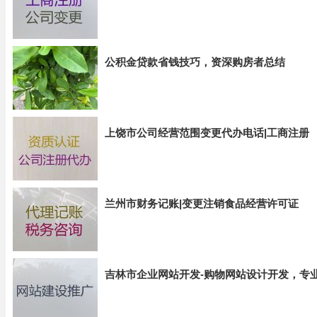
公积金贷款省钱技巧，资深购房者总结
上饶市公司经营范围变更代办电话|工商注册
兰州市财务记账|变更注销食品经营许可证
吉林市企业网站开发-购物网站设计开发，专