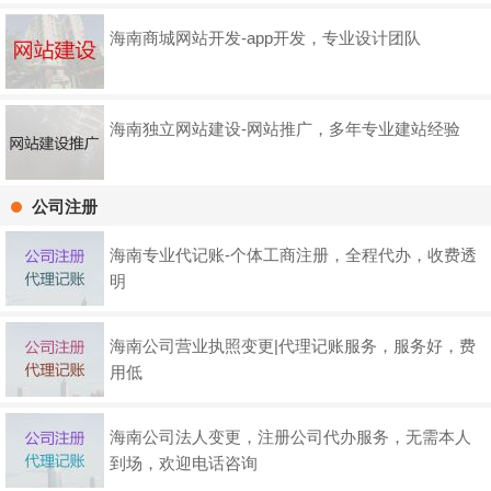
海南商城网站开发-app开发，专业设计团队
海南独立网站建设-网站推广，多年专业建站经验
公司注册
海南专业代记账-个体工商注册，全程代办，收费透
明
海南公司营业执照变更|代理记账服务，服务好，费
用低
海南公司法人变更，注册公司代办服务，无需本人
到场，欢迎电话咨询