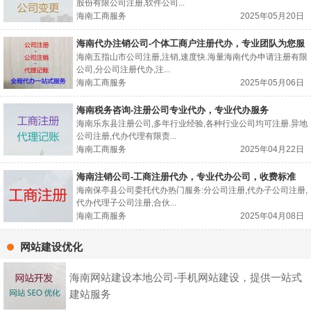
股份有限公司注册,软件公司...
海南工商服务
2025年05月20日
海南代办注销公司-个体工商户注册代办，专业团队为您服
务
海南五指山市公司注册,注销,速度快.海量海南代办申请注册有限
公司,分公司注册代办,注...
海南工商服务
2025年05月06日
海南税务咨询-注册公司专业代办，专业代办服务
海南乐东县注册公司,多年行业经验,各种行业公司均可注册.异地
公司注册,代办代理有限责...
海南工商服务
2025年04月22日
海南注销公司-工商注册代办，专业代办公司，收费标准
海南保亭县公司委托代办热门服务:分公司注册,代办子公司注册,
代办代理子公司注册,合伙...
海南工商服务
2025年04月08日
网站建设优化
海南网站建设本地公司-手机网站建设，提供一站式
建站服务